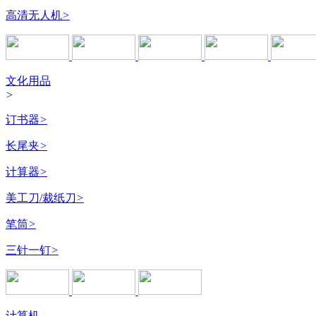
高清无人机
>
文化用品
>
订书器
>
长尾夹
>
计算器
>
美工刀/裁纸刀
>
笔筒
>
三针一钉
>
计算机