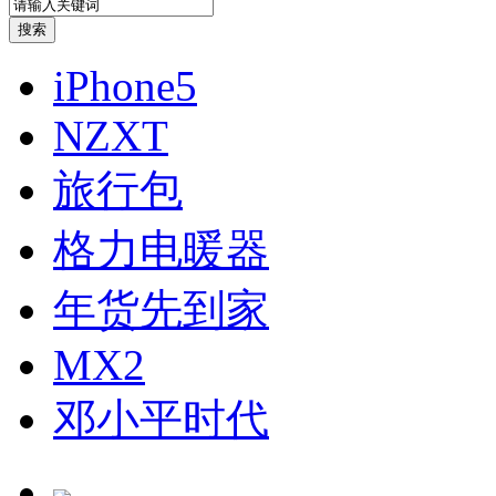
iPhone5
NZXT
旅行包
格力电暖器
年货先到家
MX2
邓小平时代