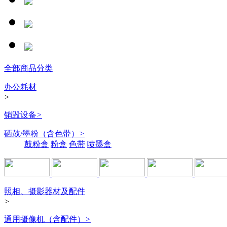
全部商品分类
办公耗材
>
销毁设备
>
硒鼓/墨粉（含色带）
>
鼓粉盒
粉盒
色带
喷墨盒
照相、摄影器材及配件
>
通用摄像机（含配件）
>