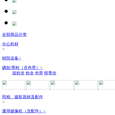
全部商品分类
办公耗材
>
销毁设备
>
硒鼓/墨粉（含色带）
>
鼓粉盒
粉盒
色带
喷墨盒
照相、摄影器材及配件
>
通用摄像机（含配件）
>