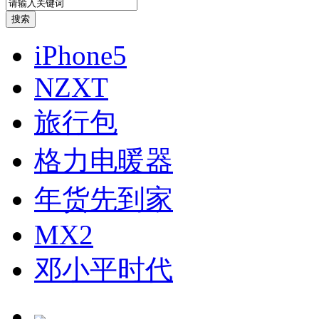
iPhone5
NZXT
旅行包
格力电暖器
年货先到家
MX2
邓小平时代