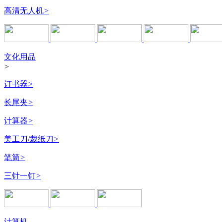
高清无人机
>
文化用品
>
订书器
>
长尾夹
>
计算器
>
美工刀/裁纸刀
>
笔筒
>
三针一钉
>
计算机