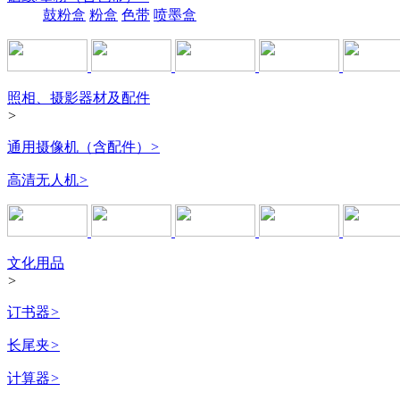
鼓粉盒
粉盒
色带
喷墨盒
照相、摄影器材及配件
>
通用摄像机（含配件）
>
高清无人机
>
文化用品
>
订书器
>
长尾夹
>
计算器
>