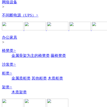
网络设备
>
不间断电源（UPS）
>
办公家具
>
椅凳类
>
金属骨架为主的椅凳类
藤椅凳类
沙发类
>
柜类
>
金属质柜类
其他柜类
木质柜类
架类
>
木质架类