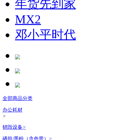
年货先到家
MX2
邓小平时代
全部商品分类
办公耗材
>
销毁设备
>
硒鼓/墨粉（含色带）
>