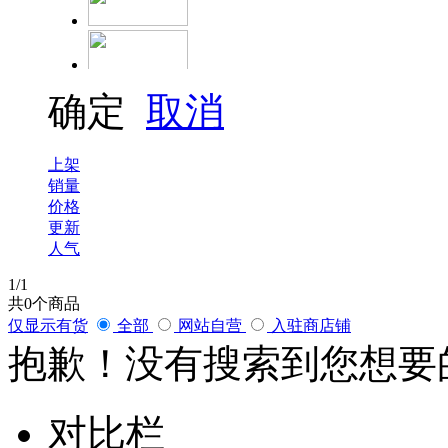
富韬
确定
取消
上架
销量
价格
更新
人气
1
/1
共
0
个商品
仅显示有货
全部
网站自营
入驻商店铺
抱歉！没有搜索到您想要
对比栏