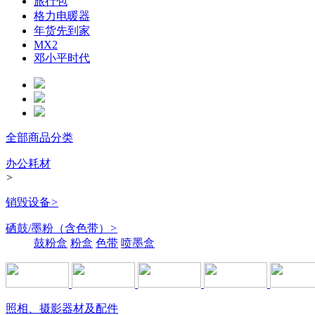
旅行包
格力电暖器
年货先到家
MX2
邓小平时代
全部商品分类
办公耗材
>
销毁设备
>
硒鼓/墨粉（含色带）
>
鼓粉盒
粉盒
色带
喷墨盒
照相、摄影器材及配件