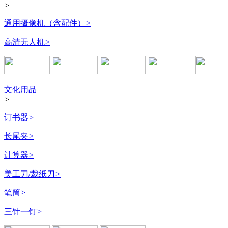
>
通用摄像机（含配件）
>
高清无人机
>
文化用品
>
订书器
>
长尾夹
>
计算器
>
美工刀/裁纸刀
>
笔筒
>
三针一钉
>