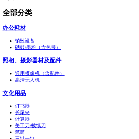
全部分类
办公耗材
销毁设备
硒鼓/墨粉（含色带）
照相、摄影器材及配件
通用摄像机（含配件）
高清无人机
文化用品
订书器
长尾夹
计算器
美工刀/裁纸刀
笔筒
三针一钉