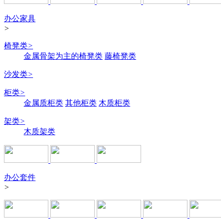
办公家具
>
椅凳类
>
金属骨架为主的椅凳类
藤椅凳类
沙发类
>
柜类
>
金属质柜类
其他柜类
木质柜类
架类
>
木质架类
办公套件
>