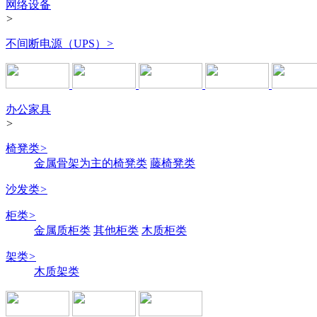
网络设备
>
不间断电源（UPS）
>
办公家具
>
椅凳类
>
金属骨架为主的椅凳类
藤椅凳类
沙发类
>
柜类
>
金属质柜类
其他柜类
木质柜类
架类
>
木质架类