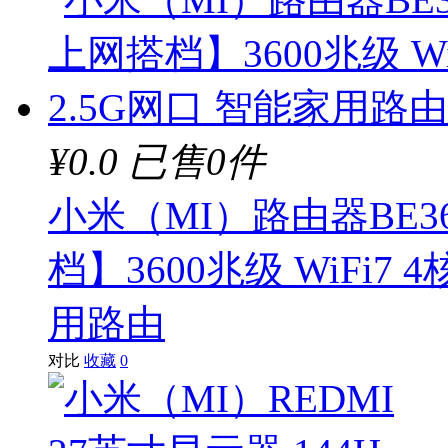
¥0.0
已售0件
小米（MI）路由器BE36
档】3600兆级 WiFi7
用路由
对比
收藏
0