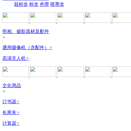
鼓粉盒
粉盒
色带
喷墨盒
照相、摄影器材及配件
>
通用摄像机（含配件）
>
高清无人机
>
文化用品
>
订书器
>
长尾夹
>
计算器
>