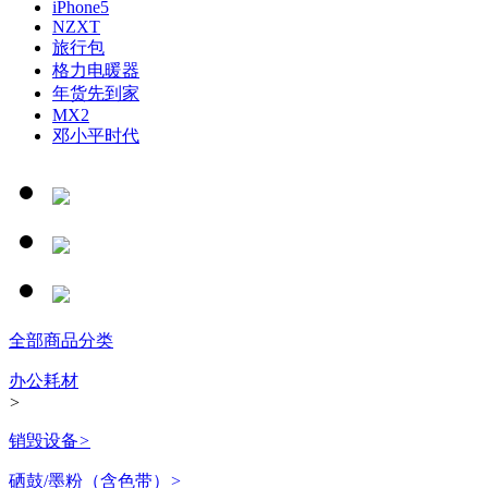
iPhone5
NZXT
旅行包
格力电暖器
年货先到家
MX2
邓小平时代
全部商品分类
办公耗材
>
销毁设备
>
硒鼓/墨粉（含色带）
>