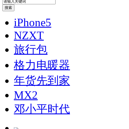
iPhone5
NZXT
旅行包
格力电暖器
年货先到家
MX2
邓小平时代