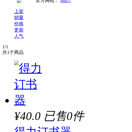
官方网站：
http://
上架
销量
价格
更新
人气
1
/1
共
1
个商品
¥40.0
已售0件
得力订书器