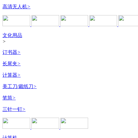
高清无人机
>
文化用品
>
订书器
>
长尾夹
>
计算器
>
美工刀/裁纸刀
>
笔筒
>
三针一钉
>
计算机