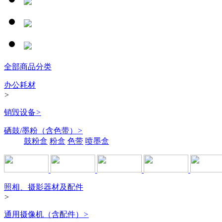
全部商品分类
办公耗材
>
销毁设备
>
硒鼓/墨粉（含色带）
>
鼓粉盒
粉盒
色带
喷墨盒
照相、摄影器材及配件
>
通用摄像机（含配件）
>